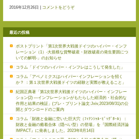
2016年12月26日
|
コメントをどうぞ
最近の投稿
ポストプリント「第1次世界大戦後ドイツのハイパー・インフ
レーション（1）-大規模な貨幣破産・財政破産の発生要因につ
いての解明-」のお知らせ
コラム「ドイツのハイパー・インフレはこうして発生した」
コラム「アベノミクスはハイパー･インフレーションを招く
か？ ：第１次世界大戦後ドイツの経験と実際が教えること」
紀国正典著「第1次世界大戦後ドイツのハイパー・インフレー
ション(2) ―インフレーションがもたらした経済的・社会的な
作用と結果の検証」(プレ・プリント論文:Jxiv,2023/08/31)の公
開とダウンロードのご案内
コラム「財政と金融に空いた巨大穴（ﾌｨﾅﾝｼｬﾙ･ﾋﾞｯｸﾞﾎｰﾙ）：
財政と金融の癒着合体（隠ぺい型）の登場」を『国際経済評論
IMPACT』に発表しました。2023年8月14日