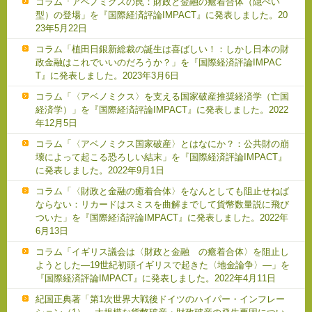
コラム「アベノミクスの罠：財政と金融の癒着合体（隠ぺい
型）の登場」を『国際経済評論IMPACT』に発表しました。20
23年5月22日
コラム「植田日銀新総裁の誕生は喜ばしい！：しかし日本の財
政金融はこれでいいのだろうか？」を『国際経済評論IMPAC
T』に発表しました。2023年3月6日
コラム「〈アベノミクス〉を支える国家破産推奨経済学（亡国
経済学）」を『国際経済評論IMPACT』に発表しました。2022
年12月5日
コラム「〈アベノミクス国家破産〉とはなにか？：公共財の崩
壊によって起こる恐ろしい結末」を『国際経済評論IMPACT』
に発表しました。2022年9月1日
コラム「〈財政と金融の癒着合体〉をなんとしても阻止せねば
ならない：リカードはスミスを曲解までして貨幣数量説に飛び
ついた」を『国際経済評論IMPACT』に発表しました。2022年
6月13日
コラム「イギリス議会は〈財政と金融 の癒着合体〉を阻止し
ようとした―19世紀初頭イギリスで起きた〈地金論争〉―」を
『国際経済評論IMPACT』に発表しました。2022年4月11日
紀国正典著「第1次世界大戦後ドイツのハイパー・インフレー