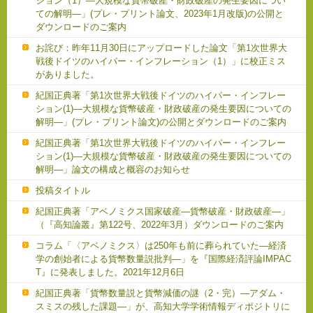
ション（1）―大規模な貨幣破産・財政破産の発生要因につい
ての解明―」(プレ・プリント論文、2023年1月改版)の公開と
ダウンロードのご案内
お詫び：昨年11月30日にアップロードした論文「第1次世界大
戦後ドイツのハイパー・インフレーション（1）」に校正ミス
がありました。
紀国正典著「第1次世界大戦後ドイツのハイパー・インフレー
ション(1)―大規模な貨幣破産・財政破産の発生要因についての
解明―」(プレ・プリント論文)の公開とダウンロードのご案内
紀国正典著「第1次世界大戦後ドイツのハイパー・インフレー
ション(1)―大規模な貨幣破産・財政破産の発生要因についての
解明―」論文の構成と概容のお知らせ
投稿タイトル
紀国正典著「アベノミクス国家破産―貨幣破産・財政破産―」
（『高知論叢』第122号、2022年3月）ダウンロードのご案内
コラム「〈アベノミクス〉は250年も前に葬られていた―経済
学の創始者による貨幣数量説批判―」を『国際経済評論IMPAC
T』に発表しました。2021年12月6日
紀国正典著「貨幣数量説と貨幣減価の謎（2・完）―アダム・
スミスの残した課題―」が、高知大学学術情報ディポジトリに