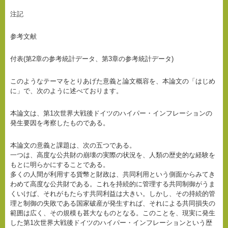
注記
参考文献
付表(第2章の参考統計データ、第3章の参考統計データ)
このようなテーマをとりあげた意義と論文概容を、本論文の「はじめ
に」で、次のように述べております。
本論文は、第1次世界大戦後ドイツのハイパー・インフレーションの
発生要因を考察したものである。
本論文の意義と課題は、次の五つである。
一つは、高度な公共財の崩壊の実際の状況を、人類の歴史的な経験を
もとに明らかにすることである。
多くの人間が利用する貨幣と財政は、共同利用という側面からみてき
わめて高度な公共財である。これを持続的に管理する共同制御がうま
くいけば、それがもたらす共同利益は大きい。しかし、その持続的管
理と制御の失敗である国家破産が発生すれば、それによる共同損失の
範囲は広く、その規模も甚大なものとなる。このことを、現実に発生
した第1次世界大戦後ドイツのハイパー・インフレーションという歴