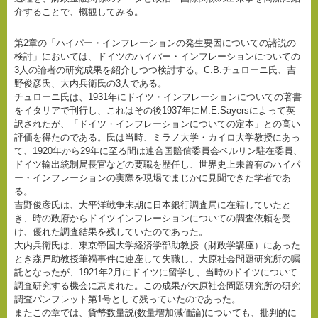
介することで、概観してみる。
第2章の「ハイパー・インフレーションの発生要因についての諸説の
検討」においては、ドイツのハイパー・インフレーションについての
3人の論者の研究成果を紹介しつつ検討する。C.B.チュローニ氏、吉
野俊彦氏、大内兵衛氏の3人である。
チュローニ氏は、1931年にドイツ・インフレーションについての著書
をイタリアで刊行し、これはその後1937年にM.E.Sayersによって英
訳されたが、「ドイツ・インフレーションについての定本」との高い
評価を得たのである。氏は当時、ミラノ大学・カイロ大学教授にあっ
て、1920年から29年に至る間は連合国賠償委員会ベルリン駐在委員、
ドイツ輸出統制局長官などの要職を歴任し、世界史上未曾有のハイパ
ー・インフレーションの実際を現場でまじかに見聞できた学者であ
る。
吉野俊彦氏は、大平洋戦争末期に日本銀行調査局に在籍していたと
き、時の政府からドイツインフレーションについての調査依頼を受
け、優れた調査結果を残していたのであった。
大内兵衛氏は、東京帝国大学経済学部助教授（財政学講座）にあった
とき森戸助教授筆禍事件に連座して失職し、大原社会問題研究所の嘱
託となったが、1921年2月にドイツに留学し、当時のドイツについて
調査研究する機会に恵まれた。この成果が大原社会問題研究所の研究
調査パンフレット第1号として残っていたのであった。
またこの章では、貨幣数量説(数量増加減価論)についても、批判的に