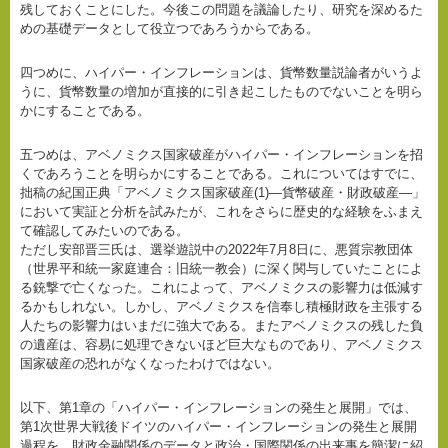
残しておくことにした。今後この問題を議論したり、研究を深めるた
めの基礎データとして役立つであろうからである。
四つめに、ハイパー・インフレーションは、貨幣数量説論者がいうよ
うに、貨幣数量の増加が直接的に引き起こしたものでないことを明ら
かにすることである。
五つめは、アベノミクス国家破産がハイパー・インフレーションを招
くであろうことを明らかにすることである。これについてはすでに、
拙稿の紀国正典「アベノミクス国家破産(1)―貨幣破産・財政破産―」
において実証と分析を試みたが、これをさらに歴史的な経験をふまえ
て確認してみたいのである。
ただし安部晋三氏は、選挙遊説中の2022年7月8日に、悪質宗教団体
（世界平和統一家庭連合：旧統一教会）に深く関与していたことによ
る銃撃で亡くなった。これによって、アベノミクスの影響力は低減す
るかもしれない。しかし、アベノミクスを信奉し積極財政を主張する
人たちの影響力はいまだに強大である。またアベノミクスの残した負
の遺産は、容易に処理できないほど巨大なものであり、アベノミクス
国家破産の恐れがなくなったわけではない。
以下、第1章の「ハイパー・インフレーションの発生と展開」では、
第1次世界大戦後ドイツのハイパー・インフレーションの発生と展開
過程を、財政金融関係のデータと政治・国際関係の出来事を簡潔に紹