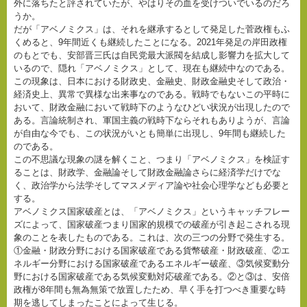
外に落ちたと評されていたが、やはりその血を受けついでいるのだろ
うか。
だが「アベノミクス」は、それを継承するとして発足した菅政権もふ
くめると、9年間近くも継続したことになる。2021年発足の岸田政権
のもとでも、安部晋三氏は自民党最大派閥を結成し影響力を拡大して
いるので、隠れ「アベノミクス」として、現在も継続中なのである。
この現象は、日本における財政史、金融史、財政金融史そして政治・
経済史上、異常で異様な出来事なのである。戦時でもないこの平時に
おいて、財政金融において戦時下のようなひどい状況が出現したので
ある。言論統制され、軍国主義の戦時下ならそれもありようが、言論
が自由な今でも、この状況がいとも簡単に出現し、9年間も継続した
のである。
この不思議な現象の謎を解くこと、つまり「アベノミクス」を検証す
ることは、財政学、金融論そして財政金融論さらに経済学だけでな
く、政治学から法学そしてマスメディア論や社会心理学なども必要と
する。
アベノミクス国家破産とは、「アベノミクス」というキャッチフレー
ズによって、国家破産つまり国家的規模での破産が引き起こされる現
象のことを表したものである。これは、次の三つの分野で発生する。
①金融・財政分野における国家破産である貨幣破産・財政破産、②エ
ネルギー分野における国家破産であるエネルギー破産、③気候変動分
野における国家破産である気候変動対応破産である。②と③は、安倍
政権が8年間も無為無策で放置したため、早く手を打つべき重要な時
期を逃してしまったことによって生じる。