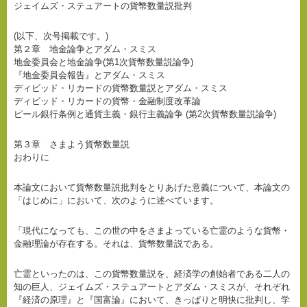
ジェイムズ・ステュアートの貨幣数量説批判
(以下、次号掲載です。)
第２章 地金論争とアダム・スミス
地金委員会と地金論争(第1次貨幣数量説論争)
『地金委員会報告』とアダム・スミス
ディビッド・リカードの貨幣数量説とアダム・スミス
ディビッド・リカードの貨幣・金融制度改革論
ピール銀行条例と通貨主義・銀行主義論争 (第2次貨幣数量説論争)
第３章 さまよう貨幣数量説
おわりに
本論文において貨幣数量説批判をとりあげた意義について、本論文の
「はじめに」において、次のように述べています。
「現代になっても、この世の中をさまよっている亡霊のような貨幣・
金融理論が存在する。それは、貨幣数量説である。
亡霊といったのは、この貨幣数量説を、経済学の創始者である二人の
知の巨人、ジェイムズ・ステュアートとアダム・スミスが、それぞれ
『経済の原理』と『国富論』において、きっぱりと明快に批判し、学