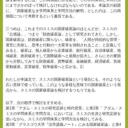
にまでさかのぼって検討しなければならないのである。本論文の副題
に、「国家破産なき学問体系と学問方法の解明」としたのは、この両
側面について考察するという趣旨である。
三つめは、これまでのスミスの国家破産論のほとんどが、スミスの
「公債論」、つまり「財政破産論」として研究されてきた。しかし、
国家破産は、財政破産に限らない。破産を、「人間が持続的な管理・
運営に失敗し、思考と行動の一大変革を強制されること」と定義して
みると、破産は、個人破産から企業破産、銀行破産、自治体破産、地
域破産、政府破産そして国際破産へと規模が拡大し、さらにその要因
から分類してみても財政破産、貨幣破産、金融破産、経済破産、気候
変動破産、災害破産、戦争破産へと広がる。2）
わたしが本論文で、スミスの国家破産論という場合にも、そのような
広い意味で使っている。このような多様な意味での国家破産という視
点から、スミスの国家破産論を検討するつもりである。
以下、次の順序で検討をすすめる。
第1章「アダム・スミスの研究足跡と時代背景」と第2章「 アダム・ス
ミスの学問体系と学問方法」においては、スミスの生涯と研究足跡を
追いながら、スミスの学問体系と学問方法を検討してみる。
第3章「グラスゴウ大学『法学講義ノート』にみる国家破産論」と第4