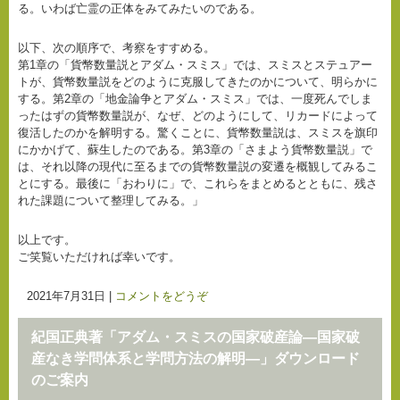
る。いわば亡霊の正体をみてみたいのである。
以下、次の順序で、考察をすすめる。
第1章の「貨幣数量説とアダム・スミス」では、スミスとステュアー
トが、貨幣数量説をどのように克服してきたのかについて、明らかに
する。第2章の「地金論争とアダム・スミス」では、一度死んでしま
ったはずの貨幣数量説が、なぜ、どのようにして、リカードによって
復活したのかを解明する。驚くことに、貨幣数量説は、スミスを旗印
にかかげて、蘇生したのである。第3章の「さまよう貨幣数量説」で
は、それ以降の現代に至るまでの貨幣数量説の変遷を概観してみるこ
とにする。最後に「おわりに」で、これらをまとめるとともに、残さ
れた課題について整理してみる。」
以上です。
ご笑覧いただければ幸いです。
2021年7月31日
|
コメントをどうぞ
紀国正典著「アダム・スミスの国家破産論―国家破
産なき学問体系と学問方法の解明―」ダウンロード
のご案内