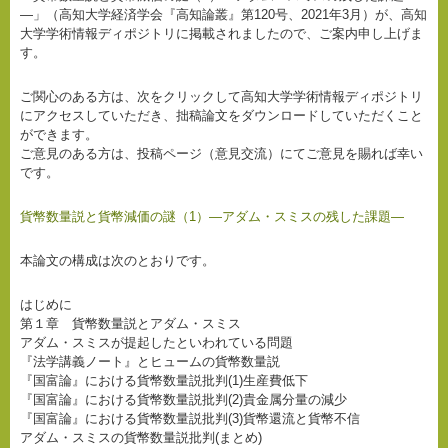
―」（高知大学経済学会『高知論叢』第120号、2021年3月）が、高知
大学学術情報ディポジトリに掲載されましたので、ご案内申し上げま
す。
ご関心のある方は、次をクリックして高知大学学術情報ディポジトリ
にアクセスしていただき、拙稿論文をダウンロードしていただくこと
ができます。
ご意見のある方は、投稿ページ（意見交流）にてご意見を賜れば幸い
です。
貨幣数量説と貨幣減価の謎（1）―アダム・スミスの残した課題―
本論文の構成は次のとおりです。
はじめに
第１章 貨幣数量説とアダム・スミス
アダム・スミスが提起したといわれている問題
『法学講義ノート』とヒュームの貨幣数量説
『国富論』における貨幣数量説批判(1)生産費低下
『国富論』における貨幣数量説批判(2)貴金属分量の減少
『国富論』における貨幣数量説批判(3)貨幣還流と貨幣不信
アダム・スミスの貨幣数量説批判(まとめ)