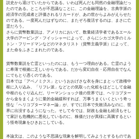
説史から退けていたからである。いわば死んだも同然の金融理論だっ
たのである。ところが不思議なことに、この金融理論を、古典学派の
経済学の完成者と評価されるリカードが、あの世からよみがえらせた
のである。一度死んだはずなのに、またぞろ復活するのは、まさに亡
霊だろう。
さらに貨幣数量説は、アメリカにおいて、数量経済学者であるエール
大学のアービング・フイッシャーによって、さらにシカゴ大学のミル
トン・フリードマンなどのマネタリスト（貨幣主義学派）によって、
また命をふきこまれたのである。
貨幣数量説を亡霊といったのには、もう一つ理由がある。亡霊のよう
に希薄で根拠に乏しいからである。だから変幻自在・応用自在でなん
にでもとり憑くのである。
日本では「アベノミクス」というおおげさな衣を身にまとって政権中
枢に入り込み、「リフレ派」などとの気取った化粧をほどこして金融
中枢のもぐり込んだ。リーマンショック後の世界では、ヘリコプター
から金をまくように量的金融緩和すれば、万事うまくいくという奇っ
怪な「ヘリコプターマネー論」が、すでに日本で失敗済みなのに、世
界に出没するようになった。そして今では、財政も金融も経済もそし
て家計も危機的に悪化しているのに、株価だけが異様に高騰するとい
う怪奇現象をひきおこしている。
本論文は、このような不思議な現象を解明してみようとするものであ