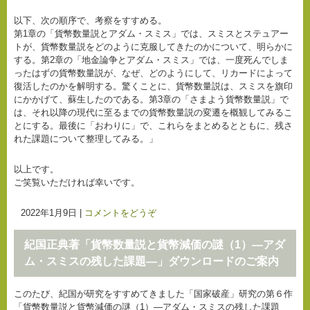
以下、次の順序で、考察をすすめる。
第1章の「貨幣数量説とアダム・スミス」では、スミスとステュアー
トが、貨幣数量説をどのように克服してきたのかについて、明らかに
する。第2章の「地金論争とアダム・スミス」では、一度死んでしま
ったはずの貨幣数量説が、なぜ、どのようにして、リカードによって
復活したのかを解明する。驚くことに、貨幣数量説は、スミスを旗印
にかかげて、蘇生したのである。第3章の「さまよう貨幣数量説」で
は、それ以降の現代に至るまでの貨幣数量説の変遷を概観してみるこ
とにする。最後に「おわりに」で、これらをまとめるとともに、残さ
れた課題について整理してみる。」
以上です。
ご笑覧いただければ幸いです。
2022年1月9日
|
コメントをどうぞ
紀国正典著「貨幣数量説と貨幣減価の謎（1）―アダ
ム・スミスの残した課題―」ダウンロードのご案内
このたび、紀国が研究をすすめてきました「国家破産」研究の第６作
「貨幣数量説と貨幣減価の謎（1）―アダム・スミスの残した課題