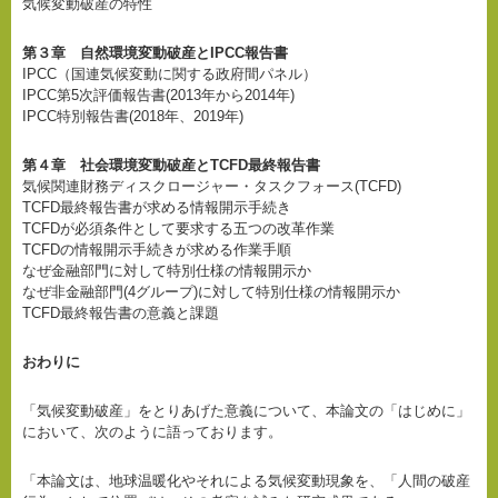
気候変動破産の特性
第３章 自然環境変動破産とIPCC報告書
IPCC（国連気候変動に関する政府間パネル）
IPCC第5次評価報告書(2013年から2014年)
IPCC特別報告書(2018年、2019年)
第４章 社会環境変動破産とTCFD最終報告書
気候関連財務ディスクロージャー・タスクフォース(TCFD)
TCFD最終報告書が求める情報開示手続き
TCFDが必須条件として要求する五つの改革作業
TCFDの情報開示手続きが求める作業手順
なぜ金融部門に対して特別仕様の情報開示か
なぜ非金融部門(4グループ)に対して特別仕様の情報開示か
TCFD最終報告書の意義と課題
おわりに
「気候変動破産」をとりあげた意義について、本論文の「はじめに」
において、次のように語っております。
「本論文は、地球温暖化やそれによる気候変動現象を、「人間の破産