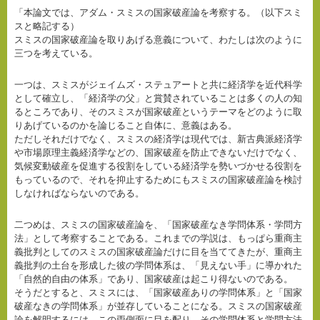
「本論文では、アダム・スミスの国家破産論を考察する。（以下スミ
スと略記する）
スミスの国家破産論を取りあげる意義について、わたしは次のように
三つを考えている。
一つは、スミスがジェイムズ・ステュアートと共に経済学を近代科学
として確立し、「経済学の父」と賞賛されていることは多くの人の知
るところであり、そのスミスが国家破産というテーマをどのように取
りあげているのかを論じること自体に、意義はある。
ただしそれだけでなく、スミスの経済学は現代では、新古典派経済学
や市場原理主義経済学などの、国家破産を防止できないだけでなく、
気候変動破産を促進する役割をしている経済学を勢いづかせる役割を
もっているので、それを抑止するためにもスミスの国家破産論を検討
しなければならないのである。
二つめは、スミスの国家破産論を、「国家破産なき学問体系・学問方
法」として考察することである。これまでの学説は、もっぱら重商主
義批判としてのスミスの国家破産論だけに目を当ててきたが、重商主
義批判の土台を形成した彼の学問体系は、「見えない手」に導かれた
「自然的自由の体系」であり、国家破産は起こり得ないのである。
そうだとすると、スミスには、「国家破産ありの学問体系」と「国家
破産なきの学問体系」が並存していることになる。スミスの国家破産
論を解明するには、この両側面に目を配り、その学問体系と学問方法