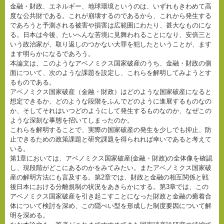
金融・財政、エネルギー、地球環境というのは、いずれもきわめて高
度な公共財である。これが崩壊するのであるから、これから発生する
であろうと予測される被害や損害は広範囲にわたり、甚大なものにな
る。日本は今後、たいへんな苦境に見舞われることになり、安倍三と
いう政治家が、取り返しのつかない大罪を犯したということが、ます
ます明らかになるであろう。
本論文は、このようなアベノミクス国家破産のうち、金融・財政の側
面について、次のような課題を設定し、これらを解明してみようとす
るものである。
アベノミクス国家破産（金融・財政）はどのような国家破産になると
想定できるか、どのような段階をふんでどのように進展するものなの
か、そしてそれはいつどのようにして発生するものなのか、なぜこの
ような深刻な事態を招いてしまったのか。
これらを解明することで、実際の国家破産の発生を少しでも抑止、防
止できるための政策課題と研究課題を得られれば幸いであると考えて
いる。
第1章においては、アベノミクス国家破産(金融・財政)の全体像を確認
し、現段階がどこにあるのかをみてみたい。またアベノミクス国家破
産の解明方法にも言及する。第2章では、財政と金融の相互関係と戦
後日本における分離規制の状況をあきらかにする。第3章では、この
アベノミクス国家破産を引き起こすことになった財政と金融の癒着合
体について検討を深め、この隠ぺい型を形成した制度要因について解
明を深める。