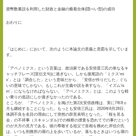
貨幣数量説を利用した財政と金融の癒着合体(隠ぺい型)の成功
おわりに
「はじめに」において、次のように本論文の意義と意図を示していま
す。
「アベノミクス」という言葉は、政治家である安倍晋三氏の単なるキ
ャッチフレーズ(宣伝文句)に過ぎない。しかも接尾語の「ミクス‘mi
x’」とは「調合した」という意味だから、「安倍が作りだした」ぐら
いの意味でしかない。もしこれが主義や説を表すなら、「イズム‘is
m’」にならなければならない。「アベノミクス」とは、このような軽
い乗りの造語にしか過ぎなかったのである。
ところが、「アベノミクス」を掲げた第2次安倍政権は、実に7年8ヵ
月も継続することになった。もっとも安倍三氏は、2020年8月28日、
体調不良を名目の理由にして突然の辞意表明となった。「桜を見る
会」の不祥事（スキャンダル)での検察の捜査を恐れてでの事だという
のが大方の見方である。彼の尊敬する祖父で首相を務めた岸信介氏
は、いつも刑務所の塀の上を歩いているが、落ちるときはいつも塀の