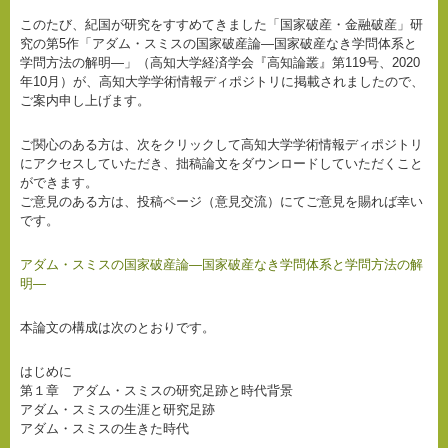
このたび、紀国が研究をすすめてきました「国家破産・金融破産」研
究の第5作「アダム・スミスの国家破産論―国家破産なき学問体系と
学問方法の解明―」（高知大学経済学会『高知論叢』第119号、2020
年10月）が、高知大学学術情報ディポジトリに掲載されましたので、
ご案内申し上げます。
ご関心のある方は、次をクリックして高知大学学術情報ディポジトリ
にアクセスしていただき、拙稿論文をダウンロードしていただくこと
ができます。
ご意見のある方は、投稿ページ（意見交流）にてご意見を賜れば幸い
です。
アダム・スミスの国家破産論―国家破産なき学問体系と学問方法の解
明―
本論文の構成は次のとおりです。
はじめに
第１章 アダム・スミスの研究足跡と時代背景
アダム・スミスの生涯と研究足跡
アダム・スミスの生きた時代