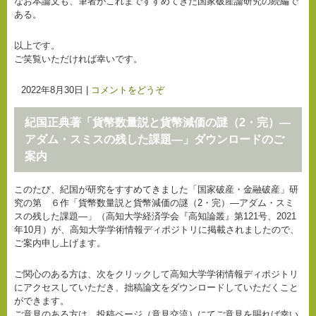
なお本論文も、筆者がこれまですすめてきた国家破産論研究の続編で
ある。
以上です。
ご笑覧いただければ幸いです。
2022年8月30日
|
コメントをどうぞ
紀国正典著「貨幣数量説と貨幣減価の謎（2・完）―
アダム・スミスの残した課題―」ダウンロードのご
案内
このたび、紀国が研究をすすめてきました「国家破産・金融破産」研
究の第 ６作「貨幣数量説と貨幣減価の謎（2・完）―アダム・スミ
スの残した課題―」（高知大学経済学会『高知論叢』第121号、2021
年10月）が、高知大学学術情報ディポジトリに掲載されましたので、
ご案内申し上げます。
ご関心のある方は、次をクリックして高知大学学術情報ディポジトリ
にアクセスしていただき、拙稿論文をダウンロードしていただくこと
ができます。
ご意見のある方は、投稿ページ（意見交流）にてご意見を賜れば幸い