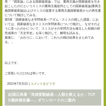
章「『国富論』にみる国家破産論」では、重商主義が国家破産を引き
起こしたのだというスミスの重商主義批判としての国家破産論(重商主
義国家破産論)およびスミスの提案する重商主義国家破産からの再生案
について検討してみる。
第5章「国家破産なき学問体系―アダム・スミスの残した課題」にお
いては、国家破産なきスミスの学問体系について検討し、なぜそのよ
うに至ったのかについて、スミスがその学問方法を確立した初期の研
究成果の『天文学史』を深く検討して、解明を試みる。
最後に、「おわりに」において、これらの検討結果をまとめてみ
る。」
以上です。
ご笑覧いただければ幸いです。
2021年7月31日
|
コメントをどうぞ
紀国正典著「気候変動破産―人類を救えるか：TCF
D最終報告書―」ダウンロードのご案内