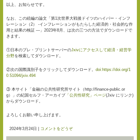
以上、お知らせです。
なお、この続編の論文「第1次世界大戦後ドイツのハイパー・インフ
レーション（2） -インフレーションがもたらした経済的・社会的な作
用と結果の検証 ―」2023年8月、は次の三つの方法でダウンロードで
きます。
①日本のプレ・プリントサーバーの
Jxivにアクセスして経済・経営学
分野
を検索してダウンロード。
②次の国際識別子をクリックしてダウンロード。
doi:https://doi.org/1
0.51094/jxiv.494
③ 本サイト「金融の公共性研究所サイト（http://finance-public.or
g）」の紀国セルフ・アーカイブ
「公共性研究」ページ
(Jxiv にリンク)
からダウンロード。
よろしくお願い申し上げます。
2024年3月24日
|
コメントをどうぞ