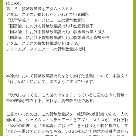
はじめに
第１章 貨幣数量説とアダム・スミス
アダム・スミスが提起したといわれている問題
『法学講義ノート』とヒュームの貨幣数量説
『国富論』における貨幣数量説批判(1)生産費低下
『国富論』における貨幣数量説批判(2)貴金属分量の減少
『国富論』における貨幣数量説批判(3)貨幣還流と貨幣不信
アダム・スミスの貨幣数量説批判(まとめ)
ジェイムズ・ステュアートの貨幣数量説批判
本論文において貨幣数量説批判をとりあげた意義について、本論文の
「はじめに」において、次のように述べています。
「現代になっても、この世の中をさまよっている亡霊のような貨幣・
金融理論が存在する。それは、貨幣数量説である。
亡霊といったのは、この貨幣数量説を、経済学の創始者である二人の
知の巨人、ジェイムズ・ステュアートとアダム・スミスが、それぞれ
『経済の原理』と『国富論』において、きっぱりと明快に批判し、学
説史から退けていたからである。いわば死んだも同然の金融理論だっ