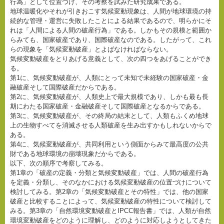
行為」として位置づけ、その考察を試みた研究成果である。
地球温暖化やそれが引きおこす気候変動現象は、人間が地球環境の持
続的な管理・運営に失敗したことによる結果であるので、明らかにそ
れは「人間による人間の破産行為」である。しかもその規模と範囲か
らみても、国家破産であり、国際破産なのである。したがって、これ
らの現象を「気候変動破産」とよばなければならない。
気候変動破産をとりあげる意義として、次の四つをあげることができ
る。
第1に、気候変動破産が、人類にとって未知で未経験の国家破産・金
融破産そして国際破産だからである。
第2に、気候変動破産が、人類史上で最大規模であり、しかも最も長
期にわたる国家破産・金融破産そして国際破産となるからである。
第3に、気候変動破産が、その終局の結末として、人類もふくめ地球
上の生物すべてを消滅させる人類破産を生み出すかもしれないからで
ある。
第4に、気候変動破産が、共同利用という側面からみて最高度の公共
財である地球環境の崩壊現象だからである。
以下、次の順序で考察してみる。
第1章の「破産の定義・分類と気候変動破産」では、人間の破産行為
を定義・分類し、そのなかにおける気候変動破産の位置づけについて
検討してみる。第2章の「気候変動破産とその特性」では、他の国家
破産と比較することによって、気候変動破産の特性について検討して
みる。第3章の「自然環境変動破産とIPCC報告書」では、人類が自然
環境変動破産をどのように理解し、どのように対応しようとしてきた