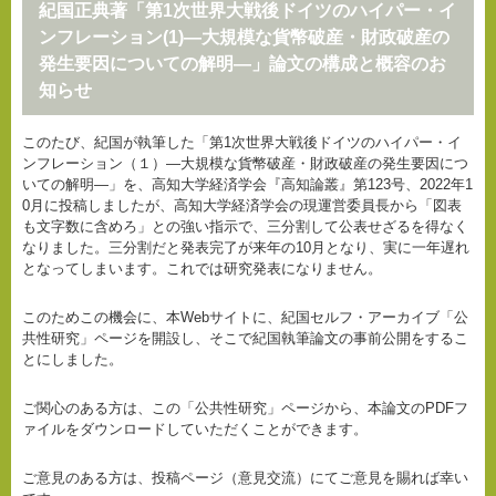
紀国正典著「第1次世界大戦後ドイツのハイパー・イ
ンフレーション(1)―大規模な貨幣破産・財政破産の
発生要因についての解明―」論文の構成と概容のお
知らせ
このたび、紀国が執筆した「第1次世界大戦後ドイツのハイパー・イ
ンフレーション（１）―大規模な貨幣破産・財政破産の発生要因につ
いての解明―」を、高知大学経済学会『高知論叢』第123号、2022年1
0月に投稿しましたが、高知大学経済学会の現運営委員長から「図表
も文字数に含めろ」との強い指示で、三分割して公表せざるを得なく
なりました。三分割だと発表完了が来年の10月となり、実に一年遅れ
となってしまいます。これでは研究発表になりません。
このためこの機会に、本Webサイトに、紀国セルフ・アーカイブ「公
共性研究」ページを開設し、そこで紀国執筆論文の事前公開をするこ
とにしました。
ご関心のある方は、この「公共性研究」ページから、本論文のPDFフ
ァイルをダウンロードしていただくことができます。
ご意見のある方は、投稿ページ（意見交流）にてご意見を賜れば幸い