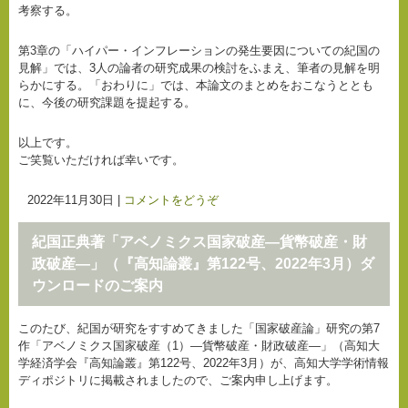
考察する。
第3章の「ハイパー・インフレーションの発生要因についての紀国の
見解」では、3人の論者の研究成果の検討をふまえ、筆者の見解を明
らかにする。「おわりに」では、本論文のまとめをおこなうととも
に、今後の研究課題を提起する。
以上です。
ご笑覧いただければ幸いです。
2022年11月30日
|
コメントをどうぞ
紀国正典著「アベノミクス国家破産―貨幣破産・財
政破産―」（『高知論叢』第122号、2022年3月）ダ
ウンロードのご案内
このたび、紀国が研究をすすめてきました「国家破産論」研究の第7
作「アベノミクス国家破産（1）―貨幣破産・財政破産―」（高知大
学経済学会『高知論叢』第122号、2022年3月）が、高知大学学術情報
ディポジトリに掲載されましたので、ご案内申し上げます。