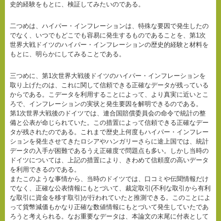
史的経験をもとに、検証してみたいのである。
二つめは、ハイパー・インフレーションは、特殊な要因で発生したの
でなく、いつでもどこでも容易に発生するものであることを、第1次
世界大戦ドイツのハイパー・インフレーションの歴史的経験と材料を
もとに、明らかにしてみることである。
三つめに、第1次世界大戦後ドイツのハイパー・インフレーションを
取り上げたのは、これに関して信頼できる正確なデータが残っている
からである。こデータを利用することによって、より真実に近いとこ
ろで、インフレーションの実状と発生要因を解明できるのである。
第1次世界大戦後のドイツでは、連合国賠償委員会の命令で統計の整
備と公表が命じられていた。この措置によって信頼できる正確なデー
タが残されたのである。これまで歴史上何度もハイパー・インフレー
ションを発生させてきたロシアやハンガリーさらに途上国では、統計
データの入手が困難であるうえ正確度で問題点も多い。しかし当時の
ドイツについては、上記の措置により、きわめて信頼度の高いデータ
を利用できるのである。
またこのような事情から、当時のドイツでは、口コミや伝聞情報だけ
でなく、正確な公表情報にもとづいて、裁定取引(不利な取引から有利
な取引に資金を移す取引)が行われていたと推測できる。このことによ
って貨幣減価もかなり正確な数値情報にもとづいて発生していたであ
ろうと考えられる。なお重要なデータは、本論文の末尾に付表として