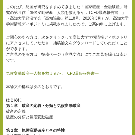
このたび、紀国が研究をすすめてきました「国家破産・金融破産」研
究の第４作「気候変動破産―人類を救えるか：TCFD最終報告書―」
（高知大学経済学会『高知論叢』第118号、2020年3月）が、高知大学
学術情報ディポジトリに掲載されましたので、ご案内申し上げます。
ご関心のある方は、次をクリックして高知大学学術情報ディポジトリ
にアクセスしていただき、拙稿論文をダウンロードしていただくこと
ができます。
ご意見のある方は、投稿ページ（意見交流）にてご意見を賜れば幸い
です。
気候変動破産―人類を救えるか：TCFD最終報告書―
本論文の構成は次のとおりです。
はじめに
第１章 破産の定義・分類と気候変動破産
破産の定義
破産の分類と気候変動破産
第２章 気候変動破産とその特性