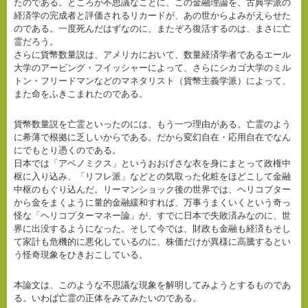
たのである。ところが不思議なことに、この金融理論を、古典学派の
経済学の完成者と評価されるリカードが、あの世からよみがえらせた
のである。一度死んだはずなのに、またぞろ復活するのは、まさに亡
霊だろう。
さらに貨幣数量説は、アメリカにおいて、数量経済学者であるエール
大学のアービング・フイッシャーによって、さらにシカゴ大学のミル
トン・フリードマンなどのマネタリスト（貨幣主義学派）によって、
また命をふきこまれたのである。
貨幣数量説を亡霊といったのには、もう一つ理由がある。亡霊のよう
に希薄で根拠に乏しいからである。だから変幻自在・応用自在でなん
にでもとり憑くのである。
日本では「アベノミクス」というおおげさな衣を身にまとって政権中
枢に入り込み、「リフレ派」などとの気取った化粧をほどこして金融
中枢のもぐり込んだ。リーマンショック後の世界では、ヘリコプター
から金をまくように量的金融緩和すれば、万事うまくいくという奇っ
怪な「ヘリコプターマネー論」が、すでに日本で失敗済みなのに、世
界に出没するようになった。そして今では、財政も金融も経済もそし
て家計も危機的に悪化しているのに、株価だけが異様に高騰するとい
う怪奇現象をひきおこしている。
本論文は、このような不思議な現象を解明してみようとするものであ
る。いわば亡霊の正体をみてみたいのである。