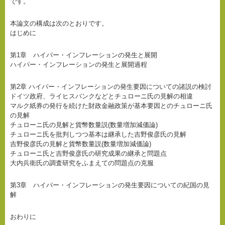
です。
本論文の構成は次のとおりです。
はじめに
第1章 ハイパー・インフレーションの発生と展開
ハイパー・インフレーションの発生と展開過程
第2章 ハイパー・インフレーションの発生要因についての諸説の検討
ドイツ政府、ライヒスバンクなどとチュローニ氏の見解の相違
マルク紙券の発行を続けた財政金融政策が基本要因とのチュローニ氏
の見解
チュローニ氏の見解と貨幣数量説(数量増加減価論)
チュローニ氏を批判しつつ基本は継承した吉野俊彦氏の見解
吉野俊彦氏の見解と貨幣数量説(数量増加減価論)
チュローニ氏と吉野俊彦氏の研究成果の継承と問題点
大内兵衛氏の調査研究をふまえての問題点の克服
第3章 ハイパー・インフレーションの発生要因についての紀国の見
解
おわりに