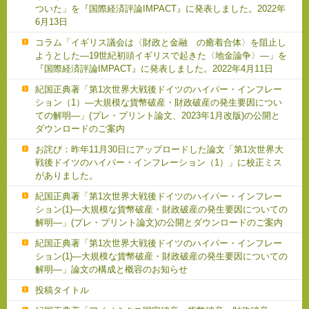
ついた」を『国際経済評論IMPACT』に発表しました。2022年
6月13日
コラム「イギリス議会は〈財政と金融 の癒着合体〉を阻止し
ようとした―19世紀初頭イギリスで起きた〈地金論争〉―」を
『国際経済評論IMPACT』に発表しました。2022年4月11日
紀国正典著「第1次世界大戦後ドイツのハイパー・インフレー
ション（1）―大規模な貨幣破産・財政破産の発生要因につい
ての解明―」(プレ・プリント論文、2023年1月改版)の公開と
ダウンロードのご案内
お詫び：昨年11月30日にアップロードした論文「第1次世界大
戦後ドイツのハイパー・インフレーション（1）」に校正ミス
がありました。
紀国正典著「第1次世界大戦後ドイツのハイパー・インフレー
ション(1)―大規模な貨幣破産・財政破産の発生要因についての
解明―」(プレ・プリント論文)の公開とダウンロードのご案内
紀国正典著「第1次世界大戦後ドイツのハイパー・インフレー
ション(1)―大規模な貨幣破産・財政破産の発生要因についての
解明―」論文の構成と概容のお知らせ
投稿タイトル