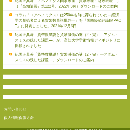
紀国正典著「アベノミクス国家破産―貨幣破産・財政破産―」
（『高知論叢』第122号、2022年3月）ダウンロードのご案内
コラム「〈アベノミクス〉は250年も前に葬られていた―経済
学の創始者による貨幣数量説批判―」を『国際経済評論IMPAC
T』に発表しました。2021年12月6日
紀国正典著「貨幣数量説と貨幣減価の謎（2・完）―アダム・
スミスの残した課題―」が、高知大学学術情報ディポジトリに
掲載されました
紀国正典著「貨幣数量説と貨幣減価の謎（2・完）―アダム・
スミスの残した課題―」ダウンロードのご案内
お問い合わせ
個人情報保護方針