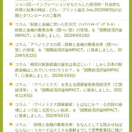
ション(2) ―インフレーションがもたらした経済的・社会的な
作用と結果の検証」(プレ・プリント論文:Jxiv,2023/08/31)の公
開とダウンロードのご案内
コラム「財政と金融に空いた巨大穴（ﾌｨﾅﾝｼｬﾙ･ﾋﾞｯｸﾞﾎｰﾙ）：
財政と金融の癒着合体（隠ぺい型）の登場」を『国際経済評論
IMPACT』に発表しました。2023年8月14日
コラム「アベノミクスの罠：財政と金融の癒着合体（隠ぺい
型）の登場」を『国際経済評論IMPACT』に発表しました。20
23年5月22日
コラム「植田日銀新総裁の誕生は喜ばしい！：しかし日本の財
政金融はこれでいいのだろうか？」を『国際経済評論IMPAC
T』に発表しました。2023年3月6日
コラム「〈アベノミクス〉を支える国家破産推奨経済学（亡国
経済学）」を『国際経済評論IMPACT』に発表しました。2022
年12月5日
コラム「〈アベノミクス国家破産〉とはなにか？：公共財の崩
壊によって起こる恐ろしい結末」を『国際経済評論IMPACT』
に発表しました。2022年9月1日
コラム「〈財政と金融の癒着合体〉をなんとしても阻止せねば
ならない：リカードはスミスを曲解までして貨幣数量説に飛び