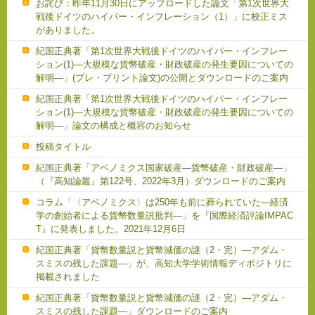
お詫び：昨年11月30日にアップロードした論文「第1次世界大
戦後ドイツのハイパー・インフレーション（1）」に校正ミス
がありました。
紀国正典著「第1次世界大戦後ドイツのハイパー・インフレー
ション(1)―大規模な貨幣破産・財政破産の発生要因についての
解明―」(プレ・プリント論文)の公開とダウンロードのご案内
紀国正典著「第1次世界大戦後ドイツのハイパー・インフレー
ション(1)―大規模な貨幣破産・財政破産の発生要因についての
解明―」論文の構成と概容のお知らせ
投稿タイトル
紀国正典著「アベノミクス国家破産―貨幣破産・財政破産―」
（『高知論叢』第122号、2022年3月）ダウンロードのご案内
コラム「〈アベノミクス〉は250年も前に葬られていた―経済
学の創始者による貨幣数量説批判―」を『国際経済評論IMPAC
T』に発表しました。2021年12月6日
紀国正典著「貨幣数量説と貨幣減価の謎（2・完）―アダム・
スミスの残した課題―」が、高知大学学術情報ディポジトリに
掲載されました
紀国正典著「貨幣数量説と貨幣減価の謎（2・完）―アダム・
スミスの残した課題―」ダウンロードのご案内