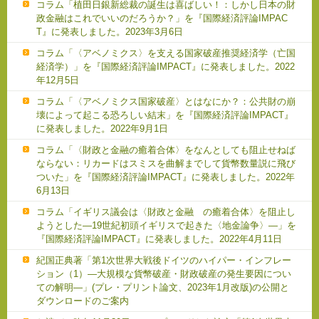
コラム「植田日銀新総裁の誕生は喜ばしい！：しかし日本の財
政金融はこれでいいのだろうか？」を『国際経済評論IMPAC
T』に発表しました。2023年3月6日
コラム「〈アベノミクス〉を支える国家破産推奨経済学（亡国
経済学）」を『国際経済評論IMPACT』に発表しました。2022
年12月5日
コラム「〈アベノミクス国家破産〉とはなにか？：公共財の崩
壊によって起こる恐ろしい結末」を『国際経済評論IMPACT』
に発表しました。2022年9月1日
コラム「〈財政と金融の癒着合体〉をなんとしても阻止せねば
ならない：リカードはスミスを曲解までして貨幣数量説に飛び
ついた」を『国際経済評論IMPACT』に発表しました。2022年
6月13日
コラム「イギリス議会は〈財政と金融 の癒着合体〉を阻止し
ようとした―19世紀初頭イギリスで起きた〈地金論争〉―」を
『国際経済評論IMPACT』に発表しました。2022年4月11日
紀国正典著「第1次世界大戦後ドイツのハイパー・インフレー
ション（1）―大規模な貨幣破産・財政破産の発生要因につい
ての解明―」(プレ・プリント論文、2023年1月改版)の公開と
ダウンロードのご案内