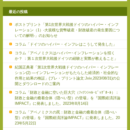
最近の投稿
ポストプリント「第1次世界大戦後ドイツのハイパー・インフ
レーション（1）-大規模な貨幣破産・財政破産の発生要因につ
いての解明-」のお知らせ
コラム「ドイツのハイパー・インフレはこうして発生した」
コラム「アベノミクスはハイパー･インフレーションを招く
か？ ：第１次世界大戦後ドイツの経験と実際が教えること」
紀国正典著「第1次世界大戦後ドイツのハイパー・インフレー
ション(2) ―インフレーションがもたらした経済的・社会的な
作用と結果の検証」(プレ・プリント論文:Jxiv,2023/08/31)の公
開とダウンロードのご案内
コラム「財政と金融に空いた巨大穴（ﾌｨﾅﾝｼｬﾙ･ﾋﾞｯｸﾞﾎｰﾙ）：
財政と金融の癒着合体（隠ぺい型）の登場」を『国際経済評論
IMPACT』に発表しました。2023年8月14日
コラム「アベノミクスの罠：財政と金融の癒着合体（隠ぺい
型）の登場」を『国際経済評論IMPACT』に発表しました。20
23年5月22日